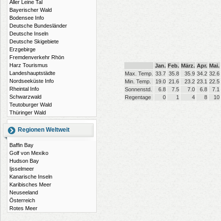
Aller Leine Tal
Bayerischer Wald
Bodensee Info
Deutsche Bundesländer
Deutsche Inseln
Deutsche Skigebiete
Erzgebirge
Fremdenverkehr Rhön
Harz Tourismus
Jan.
Feb.
März.
Apr.
Mai.
Landeshauptstädte
Max. Temp.
33.7
35.8
35.9
34.2
32.6
Nordseeküste Info
Min. Temp.
19.0
21.6
23.2
23.1
22.5
Rheintal Info
Sonnenstd.
6.8
7.5
7.0
6.8
7.1
Schwarzwald
Regentage
0
1
4
8
10
Teutoburger Wald
Thüringer Wald
Regionen Weltweit
Baffin Bay
Golf von Mexiko
Hudson Bay
Ijsselmeer
Kanarische Inseln
Karibisches Meer
Neuseeland
Österreich
Rotes Meer