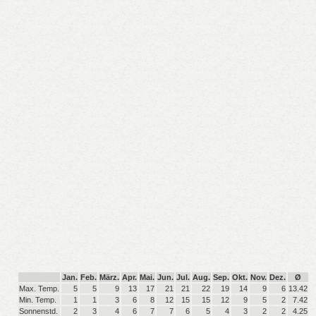
Jan.
Feb.
März.
Apr.
Mai.
Jun.
Jul.
Aug.
Sep.
Okt.
Nov.
Dez.
Ø
Max. Temp.
5
5
9
13
17
21
21
22
19
14
9
6
13.42
Min. Temp.
1
1
3
6
8
12
15
15
12
9
5
2
7.42
Sonnenstd.
2
3
4
6
7
7
6
5
4
3
2
2
4.25