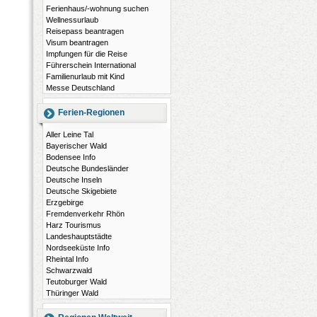
Ferienhaus/-wohnung suchen
Wellnessurlaub
Reisepass beantragen
Visum beantragen
Impfungen für die Reise
Führerschein International
Familienurlaub mit Kind
Messe Deutschland
Ferien-Regionen
Aller Leine Tal
Bayerischer Wald
Bodensee Info
Deutsche Bundesländer
Deutsche Inseln
Deutsche Skigebiete
Erzgebirge
Fremdenverkehr Rhön
Harz Tourismus
Landeshauptstädte
Nordseeküste Info
Rheintal Info
Schwarzwald
Teutoburger Wald
Thüringer Wald