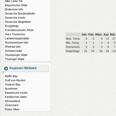
Aller Leine Tal
Bayerischer Wald
Bodensee Info
Deutsche Bundesländer
Deutsche Inseln
Deutsche Skigebiete
Erzgebirge
Fremdenverkehr Rhön
Harz Tourismus
Jan.
Feb.
März.
Apr.
Mai.
Landeshauptstädte
Max. Temp.
4
5
9
13
17
Nordseeküste Info
Min. Temp.
1
1
3
6
9
Rheintal Info
Sonnenstd.
3
3
4
6
7
Schwarzwald
Regentage
21
19
16
16
14
Teutoburger Wald
Thüringer Wald
Regionen Weltweit
Baffin Bay
Golf von Mexiko
Hudson Bay
Ijsselmeer
Kanarische Inseln
Karibisches Meer
Neuseeland
Österreich
Rotes Meer