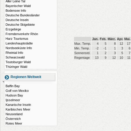
Aller Leine Tal
Bayerischer Wald
Bodensee Info
Deutsche Bundesländer
Deutsche Inseln
Deutsche Skigebiete
Erzgebirge
Fremdenverkehr Rhön
Harz Tourismus
Jan.
Feb.
März.
Apr.
Mai.
Landeshauptstädte
Max. Temp.
4
5
8
12
17
Nordseeküste Info
Min. Temp.
-2
-1
1
3
6
Rheintal Info
Sonnenstd.
1
2
3
5
7
Schwarzwald
Regentage
13
9
12
10
11
Teutoburger Wald
Thüringer Wald
Regionen Weltweit
Baffin Bay
Golf von Mexiko
Hudson Bay
Ijsselmeer
Kanarische Inseln
Karibisches Meer
Neuseeland
Österreich
Rotes Meer