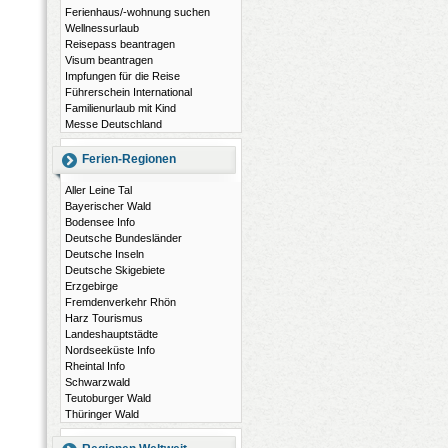
Ferienhaus/-wohnung suchen
Wellnessurlaub
Reisepass beantragen
Visum beantragen
Impfungen für die Reise
Führerschein International
Familienurlaub mit Kind
Messe Deutschland
Ferien-Regionen
Aller Leine Tal
Bayerischer Wald
Bodensee Info
Deutsche Bundesländer
Deutsche Inseln
Deutsche Skigebiete
Erzgebirge
Fremdenverkehr Rhön
Harz Tourismus
Landeshauptstädte
Nordseeküste Info
Rheintal Info
Schwarzwald
Teutoburger Wald
Thüringer Wald