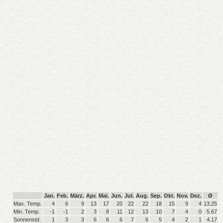
Jan.
Feb.
März.
Apr.
Mai.
Jun.
Jul.
Aug.
Sep.
Okt.
Nov.
Dez.
Ø
Max. Temp.
4
6
9
13
17
20
22
22
18
15
9
4
13.25
Min. Temp.
-1
-1
2
3
8
11
12
13
10
7
4
0
5.67
Sonnenstd.
1
3
3
6
6
6
7
6
5
4
2
1
4.17