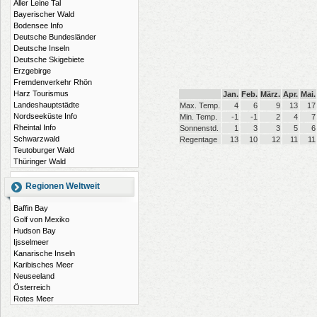
Aller Leine Tal
Bayerischer Wald
Bodensee Info
Deutsche Bundesländer
Deutsche Inseln
Deutsche Skigebiete
Erzgebirge
Fremdenverkehr Rhön
Harz Tourismus
Jan.
Feb.
März.
Apr.
Mai.
Landeshauptstädte
Max. Temp.
4
6
9
13
17
Nordseeküste Info
Min. Temp.
-1
-1
2
4
7
Rheintal Info
Sonnenstd.
1
3
3
5
6
Schwarzwald
Regentage
13
10
12
11
11
Teutoburger Wald
Thüringer Wald
Regionen Weltweit
Baffin Bay
Golf von Mexiko
Hudson Bay
Ijsselmeer
Kanarische Inseln
Karibisches Meer
Neuseeland
Österreich
Rotes Meer