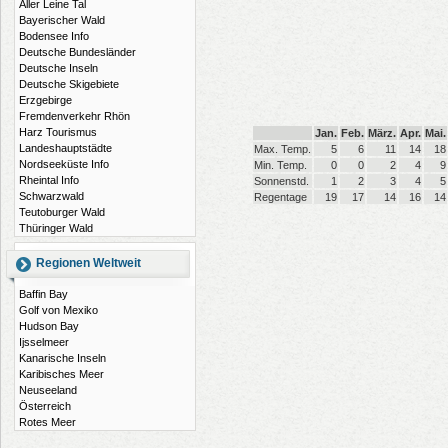
Aller Leine Tal
Bayerischer Wald
Bodensee Info
Deutsche Bundesländer
Deutsche Inseln
Deutsche Skigebiete
Erzgebirge
Fremdenverkehr Rhön
Harz Tourismus
Jan.
Feb.
März.
Apr.
Mai.
Landeshauptstädte
Max. Temp.
5
6
11
14
18
Nordseeküste Info
Min. Temp.
0
0
2
4
9
Rheintal Info
Sonnenstd.
1
2
3
4
5
Schwarzwald
Regentage
19
17
14
16
14
Teutoburger Wald
Thüringer Wald
Regionen Weltweit
Baffin Bay
Golf von Mexiko
Hudson Bay
Ijsselmeer
Kanarische Inseln
Karibisches Meer
Neuseeland
Österreich
Rotes Meer