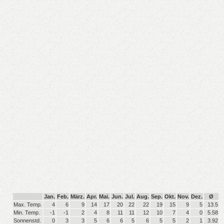
Jan.
Feb.
März.
Apr.
Mai.
Jun.
Jul.
Aug.
Sep.
Okt.
Nov.
Dez.
Ø
Max. Temp.
4
6
9
14
17
20
22
22
19
15
9
5
13.5
Min. Temp.
-1
-1
2
4
8
11
11
12
10
7
4
0
5.58
Sonnenstd.
0
3
3
5
6
6
5
6
5
5
2
1
3.92