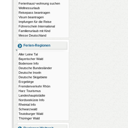
Ferienhaus/-wohnung suchen
Wellnessurlaub
Reisepass beantragen
Visum beantragen
Impfungen für die Reise
Führerschein International
Familienurlaub mit Kind
Messe Deutschland
Ferien-Regionen
Aller Leine Tal
Bayerischer Wald
Bodensee Info
Deutsche Bundesländer
Deutsche Inseln
Deutsche Skigebiete
Erzgebirge
Fremdenverkehr Rhön
Harz Tourismus
Landeshauptstädte
Nordseeküste Info
Rheintal Info
Schwarzwald
Teutoburger Wald
Thüringer Wald