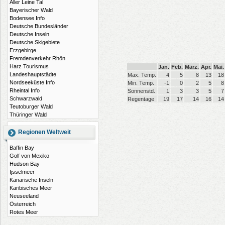
Aller Leine Tal
Bayerischer Wald
Bodensee Info
Deutsche Bundesländer
Deutsche Inseln
Deutsche Skigebiete
Erzgebirge
Fremdenverkehr Rhön
Harz Tourismus
Jan.
Feb.
März.
Apr.
Mai.
Landeshauptstädte
Max. Temp.
4
5
8
13
18
Nordseeküste Info
Min. Temp.
-1
0
2
5
8
Rheintal Info
Sonnenstd.
1
3
3
5
7
Schwarzwald
Regentage
19
17
14
16
14
Teutoburger Wald
Thüringer Wald
Regionen Weltweit
Baffin Bay
Golf von Mexiko
Hudson Bay
Ijsselmeer
Kanarische Inseln
Karibisches Meer
Neuseeland
Österreich
Rotes Meer