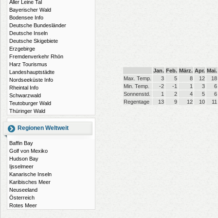
Aller Leine Tal
Bayerischer Wald
Bodensee Info
Deutsche Bundesländer
Deutsche Inseln
Deutsche Skigebiete
Erzgebirge
Fremdenverkehr Rhön
Harz Tourismus
Jan.
Feb.
März.
Apr.
Mai.
Landeshauptstädte
Max. Temp.
3
5
8
12
18
Nordseeküste Info
Min. Temp.
-2
-1
1
3
6
Rheintal Info
Sonnenstd.
1
2
4
5
6
Schwarzwald
Regentage
13
9
12
10
11
Teutoburger Wald
Thüringer Wald
Regionen Weltweit
Baffin Bay
Golf von Mexiko
Hudson Bay
Ijsselmeer
Kanarische Inseln
Karibisches Meer
Neuseeland
Österreich
Rotes Meer