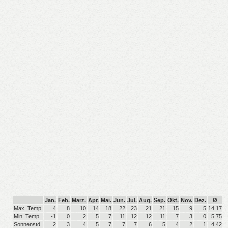
Jan.
Feb.
März.
Apr.
Mai.
Jun.
Jul.
Aug.
Sep.
Okt.
Nov.
Dez.
Ø
Max. Temp.
4
8
10
14
18
22
23
21
21
15
9
5
14.17
Min. Temp.
-1
0
2
5
7
11
12
12
11
7
3
0
5.75
Sonnenstd.
2
3
4
5
7
7
7
6
5
4
2
1
4.42