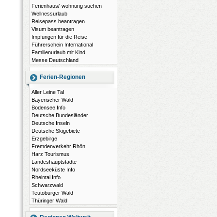
Ferienhaus/-wohnung suchen
Wellnessurlaub
Reisepass beantragen
Visum beantragen
Impfungen für die Reise
Führerschein International
Familienurlaub mit Kind
Messe Deutschland
Ferien-Regionen
Aller Leine Tal
Bayerischer Wald
Bodensee Info
Deutsche Bundesländer
Deutsche Inseln
Deutsche Skigebiete
Erzgebirge
Fremdenverkehr Rhön
Harz Tourismus
Landeshauptstädte
Nordseeküste Info
Rheintal Info
Schwarzwald
Teutoburger Wald
Thüringer Wald