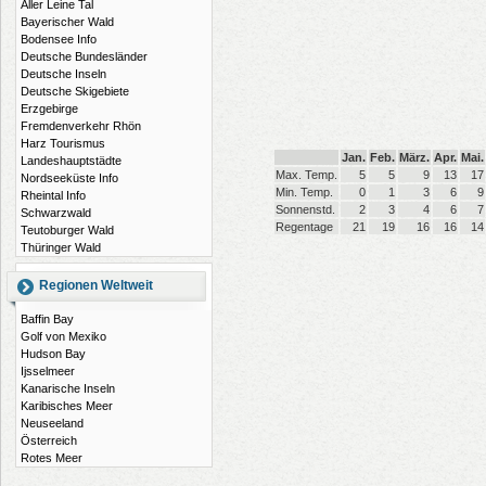
Aller Leine Tal
Bayerischer Wald
Bodensee Info
Deutsche Bundesländer
Deutsche Inseln
Deutsche Skigebiete
Erzgebirge
Fremdenverkehr Rhön
Harz Tourismus
Jan.
Feb.
März.
Apr.
Mai.
Landeshauptstädte
Max. Temp.
5
5
9
13
17
Nordseeküste Info
Min. Temp.
0
1
3
6
9
Rheintal Info
Sonnenstd.
2
3
4
6
7
Schwarzwald
Regentage
21
19
16
16
14
Teutoburger Wald
Thüringer Wald
Regionen Weltweit
Baffin Bay
Golf von Mexiko
Hudson Bay
Ijsselmeer
Kanarische Inseln
Karibisches Meer
Neuseeland
Österreich
Rotes Meer