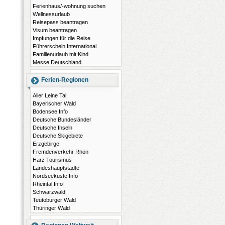
Ferienhaus/-wohnung suchen
Wellnessurlaub
Reisepass beantragen
Visum beantragen
Impfungen für die Reise
Führerschein International
Familienurlaub mit Kind
Messe Deutschland
Ferien-Regionen
Aller Leine Tal
Bayerischer Wald
Bodensee Info
Deutsche Bundesländer
Deutsche Inseln
Deutsche Skigebiete
Erzgebirge
Fremdenverkehr Rhön
Harz Tourismus
Landeshauptstädte
Nordseeküste Info
Rheintal Info
Schwarzwald
Teutoburger Wald
Thüringer Wald