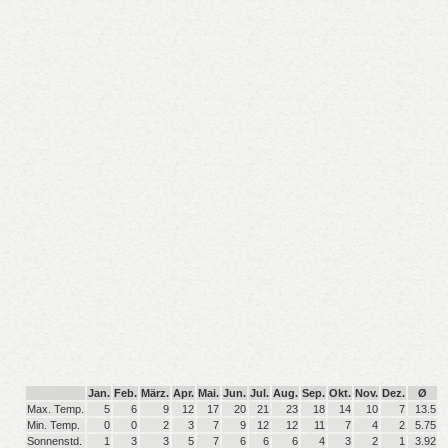
Jan.
Feb.
März.
Apr.
Mai.
Jun.
Jul.
Aug.
Sep.
Okt.
Nov.
Dez.
Ø
Max. Temp.
5
6
9
12
17
20
21
23
18
14
10
7
13.5
Min. Temp.
0
0
2
3
7
9
12
12
11
7
4
2
5.75
Sonnenstd.
1
3
3
5
7
6
6
6
4
3
2
1
3.92