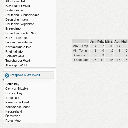
Aller Leine Tal
Bayerischer Wald
Bodensee Info
Deutsche Bundesländer
Deutsche Inseln
Deutsche Skigebiete
Erzgebirge
Fremdenverkehr Rhön
Harz Tourismus
Jan.
Feb.
März.
Apr.
Mai.
Landeshauptstädte
Max. Temp.
4
7
10
14
19
Nordseeküste Info
Min. Temp.
-1
0
2
5
7
Rheintal Info
Sonnenstd.
2
3
5
5
7
Schwarzwald
Regentage
23
17
15
16
15
Teutoburger Wald
Thüringer Wald
Regionen Weltweit
Baffin Bay
Golf von Mexiko
Hudson Bay
Ijsselmeer
Kanarische Inseln
Karibisches Meer
Neuseeland
Österreich
Rotes Meer