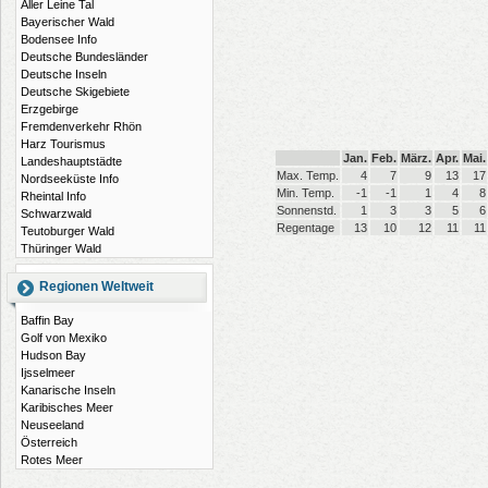
Aller Leine Tal
Bayerischer Wald
Bodensee Info
Deutsche Bundesländer
Deutsche Inseln
Deutsche Skigebiete
Erzgebirge
Fremdenverkehr Rhön
Harz Tourismus
Jan.
Feb.
März.
Apr.
Mai.
Landeshauptstädte
Max. Temp.
4
7
9
13
17
Nordseeküste Info
Min. Temp.
-1
-1
1
4
8
Rheintal Info
Sonnenstd.
1
3
3
5
6
Schwarzwald
Regentage
13
10
12
11
11
Teutoburger Wald
Thüringer Wald
Regionen Weltweit
Baffin Bay
Golf von Mexiko
Hudson Bay
Ijsselmeer
Kanarische Inseln
Karibisches Meer
Neuseeland
Österreich
Rotes Meer