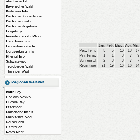
Aller Leine Tal
Bayerischer Wald
Bodensee Info
Deutsche Bundesländer
Deutsche Inseln
Deutsche Skigebiete
Erzgebirge
Fremdenverkehr Rhön
Harz Tourismus
Jan.
Feb.
März.
Apr.
Mai.
Landeshauptstädte
Max. Temp.
5
5
10
13
17
Nordseeküste Info
Min. Temp.
1
1
3
7
9
Rheintal Info
Sonnenstd.
2
3
3
7
7
Schwarzwald
Regentage
21
19
16
16
14
Teutoburger Wald
Thüringer Wald
Regionen Weltweit
Baffin Bay
Golf von Mexiko
Hudson Bay
Ijsselmeer
Kanarische Inseln
Karibisches Meer
Neuseeland
Österreich
Rotes Meer