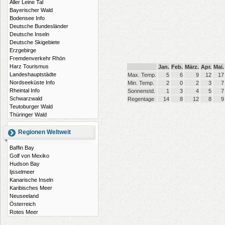
Aller Leine Tal
Bayerischer Wald
Bodensee Info
Deutsche Bundesländer
Deutsche Inseln
Deutsche Skigebiete
Erzgebirge
Fremdenverkehr Rhön
Harz Tourismus
Jan.
Feb.
März.
Apr.
Mai.
Landeshauptstädte
Max. Temp.
5
6
9
12
17
Nordseeküste Info
Min. Temp.
2
0
2
3
7
Rheintal Info
Sonnenstd.
1
3
4
5
7
Schwarzwald
Regentage
14
8
12
8
9
Teutoburger Wald
Thüringer Wald
Regionen Weltweit
Baffin Bay
Golf von Mexiko
Hudson Bay
Ijsselmeer
Kanarische Inseln
Karibisches Meer
Neuseeland
Österreich
Rotes Meer