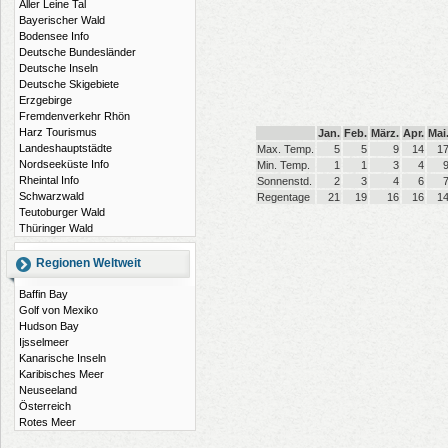
Aller Leine Tal
Bayerischer Wald
Bodensee Info
Deutsche Bundesländer
Deutsche Inseln
Deutsche Skigebiete
Erzgebirge
Fremdenverkehr Rhön
Harz Tourismus
Jan.
Feb.
März.
Apr.
Mai
Landeshauptstädte
Max. Temp.
5
5
9
14
1
Nordseeküste Info
Min. Temp.
1
1
3
4
Rheintal Info
Sonnenstd.
2
3
4
6
Schwarzwald
Regentage
21
19
16
16
1
Teutoburger Wald
Thüringer Wald
Regionen Weltweit
Baffin Bay
Golf von Mexiko
Hudson Bay
Ijsselmeer
Kanarische Inseln
Karibisches Meer
Neuseeland
Österreich
Rotes Meer