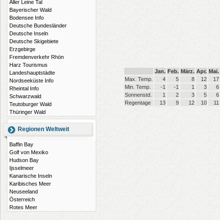
Aller Leine Tal
Bayerischer Wald
Bodensee Info
Deutsche Bundesländer
Deutsche Inseln
Deutsche Skigebiete
Erzgebirge
Fremdenverkehr Rhön
Harz Tourismus
Jan.
Feb.
März.
Apr.
Mai.
Landeshauptstädte
Max. Temp.
4
5
8
12
17
Nordseeküste Info
Min. Temp.
-1
-1
1
3
6
Rheintal Info
Sonnenstd.
1
2
3
5
6
Schwarzwald
Regentage
13
9
12
10
11
Teutoburger Wald
Thüringer Wald
Regionen Weltweit
Baffin Bay
Golf von Mexiko
Hudson Bay
Ijsselmeer
Kanarische Inseln
Karibisches Meer
Neuseeland
Österreich
Rotes Meer