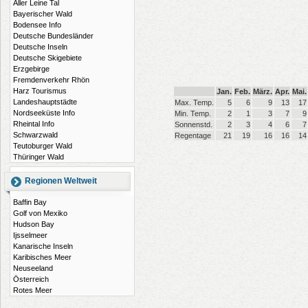
Aller Leine Tal
Bayerischer Wald
Bodensee Info
Deutsche Bundesländer
Deutsche Inseln
Deutsche Skigebiete
Erzgebirge
Fremdenverkehr Rhön
Harz Tourismus
Jan.
Feb.
März.
Apr.
Mai.
Landeshauptstädte
Max. Temp.
5
6
9
13
17
Nordseeküste Info
Min. Temp.
2
1
3
7
9
Rheintal Info
Sonnenstd.
2
3
4
6
7
Schwarzwald
Regentage
21
19
16
16
14
Teutoburger Wald
Thüringer Wald
Regionen Weltweit
Baffin Bay
Golf von Mexiko
Hudson Bay
Ijsselmeer
Kanarische Inseln
Karibisches Meer
Neuseeland
Österreich
Rotes Meer