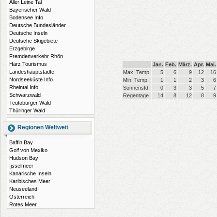
Aller Leine Tal
Bayerischer Wald
Bodensee Info
Deutsche Bundesländer
Deutsche Inseln
Deutsche Skigebiete
Erzgebirge
Fremdenverkehr Rhön
Harz Tourismus
Jan.
Feb.
März.
Apr.
Mai.
Landeshauptstädte
Max. Temp.
5
6
9
12
16
Nordseeküste Info
Min. Temp.
1
1
2
3
6
Rheintal Info
Sonnenstd.
0
3
3
5
7
Schwarzwald
Regentage
14
8
12
8
9
Teutoburger Wald
Thüringer Wald
Regionen Weltweit
Baffin Bay
Golf von Mexiko
Hudson Bay
Ijsselmeer
Kanarische Inseln
Karibisches Meer
Neuseeland
Österreich
Rotes Meer