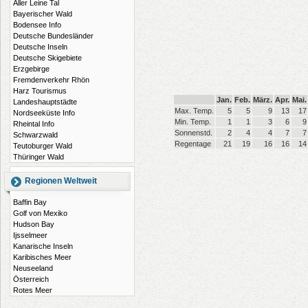
Aller Leine Tal
Bayerischer Wald
Bodensee Info
Deutsche Bundesländer
Deutsche Inseln
Deutsche Skigebiete
Erzgebirge
Fremdenverkehr Rhön
Harz Tourismus
Jan.
Feb.
März.
Apr.
Mai.
Landeshauptstädte
Max. Temp.
5
5
9
13
17
Nordseeküste Info
Min. Temp.
1
1
3
6
9
Rheintal Info
Sonnenstd.
2
4
4
7
7
Schwarzwald
Regentage
21
19
16
16
14
Teutoburger Wald
Thüringer Wald
Regionen Weltweit
Baffin Bay
Golf von Mexiko
Hudson Bay
Ijsselmeer
Kanarische Inseln
Karibisches Meer
Neuseeland
Österreich
Rotes Meer