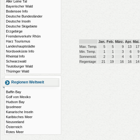
Aller Leine Tal
Bayerischer Wald
Bodensee Info
Deutsche Bundesländer
Deutsche Inseln
Deutsche Skigebiete
Erzgebirge
Fremdenverkehr Rhön
Harz Tourismus
Jan.
Feb.
März.
Apr.
Mai.
Landeshauptstädte
Max. Temp.
5
5
9
13
17
Nordseeküste Info
Min. Temp.
1
1
3
6
9
Rheintal Info
Sonnenstd.
2
3
4
6
7
Schwarzwald
Regentage
21
19
16
16
14
Teutoburger Wald
Thüringer Wald
Regionen Weltweit
Baffin Bay
Golf von Mexiko
Hudson Bay
Ijsselmeer
Kanarische Inseln
Karibisches Meer
Neuseeland
Österreich
Rotes Meer