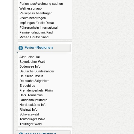
Ferienhaus/-wohnung suchen
Wellnessurlaub
Reisepass beantragen
Visum beantragen
Impfungen für die Reise
Führerschein International
Familienurlaub mit Kind
Messe Deutschland
Ferien-Regionen
Aller Leine Tal
Bayerischer Wald
Bodensee Info
Deutsche Bundesländer
Deutsche Inseln
Deutsche Skigebiete
Erzgebirge
Fremdenverkehr Rhön
Harz Tourismus
Landeshauptstädte
Nordseeküste Info
Rheintal Info
Schwarzwald
Teutoburger Wald
Thüringer Wald