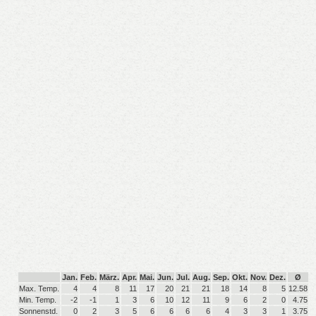
Jan.
Feb.
März.
Apr.
Mai.
Jun.
Jul.
Aug.
Sep.
Okt.
Nov.
Dez.
Ø
Max. Temp.
4
4
8
11
17
20
21
21
18
14
8
5
12.58
Min. Temp.
-2
-1
1
3
6
10
12
11
9
6
2
0
4.75
Sonnenstd.
0
2
3
5
6
6
6
6
4
3
3
1
3.75