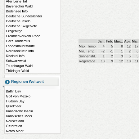
Aller Leine Tal
Bayerischer Wald
Bodensee Info
Deutsche Bundesländer
Deutsche Inseln
Deutsche Skigebiete
Erzgebirge
Fremdenverkehr Rhön
Harz Tourismus
Jan.
Feb.
März.
Apr.
Mai.
Landeshauptstädte
Max. Temp.
4
5
8
12
17
Nordseeküste Info
Min. Temp.
-2
-1
1
2
6
Rheintal Info
Sonnenstd.
1
2
3
5
5
Schwarzwald
Regentage
13
9
12
10
11
Teutoburger Wald
Thüringer Wald
Regionen Weltweit
Baffin Bay
Golf von Mexiko
Hudson Bay
Ijsselmeer
Kanarische Inseln
Karibisches Meer
Neuseeland
Österreich
Rotes Meer