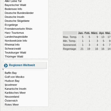
Aller Leine Tal
Bayerischer Wald
Bodensee Info
Deutsche Bundesländer
Deutsche Inseln
Deutsche Skigebiete
Erzgebirge
Fremdenverkehr Rhön
Harz Tourismus
Jan.
Feb.
März.
Apr.
Mai.
Landeshauptstädte
Max. Temp.
5
5
9
13
17
Nordseeküste Info
Min. Temp.
1
1
3
5
9
Rheintal Info
Sonnenstd.
1
3
4
6
7
Schwarzwald
Regentage
21
19
16
16
14
Teutoburger Wald
Thüringer Wald
Regionen Weltweit
Baffin Bay
Golf von Mexiko
Hudson Bay
Ijsselmeer
Kanarische Inseln
Karibisches Meer
Neuseeland
Österreich
Rotes Meer