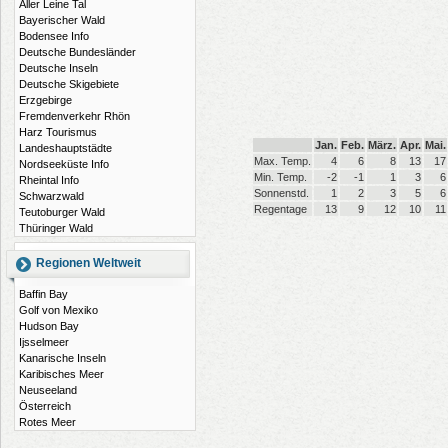
Aller Leine Tal
Bayerischer Wald
Bodensee Info
Deutsche Bundesländer
Deutsche Inseln
Deutsche Skigebiete
Erzgebirge
Fremdenverkehr Rhön
Harz Tourismus
Jan.
Feb.
März.
Apr.
Mai.
Landeshauptstädte
Max. Temp.
4
6
8
13
17
Nordseeküste Info
Min. Temp.
-2
-1
1
3
6
Rheintal Info
Sonnenstd.
1
2
3
5
6
Schwarzwald
Regentage
13
9
12
10
11
Teutoburger Wald
Thüringer Wald
Regionen Weltweit
Baffin Bay
Golf von Mexiko
Hudson Bay
Ijsselmeer
Kanarische Inseln
Karibisches Meer
Neuseeland
Österreich
Rotes Meer