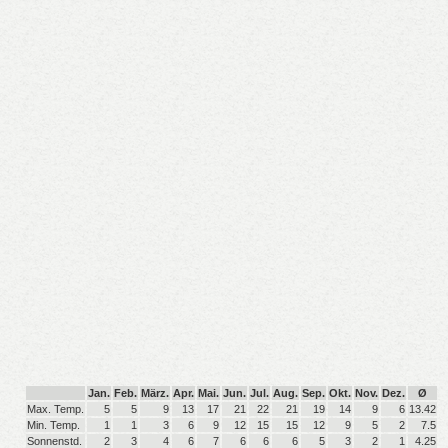
Jan.
Feb.
März.
Apr.
Mai.
Jun.
Jul.
Aug.
Sep.
Okt.
Nov.
Dez.
Ø
Max. Temp.
5
5
9
13
17
21
22
21
19
14
9
6
13.42
Min. Temp.
1
1
3
6
9
12
15
15
12
9
5
2
7.5
Sonnenstd.
2
3
4
6
7
6
6
6
5
3
2
1
4.25