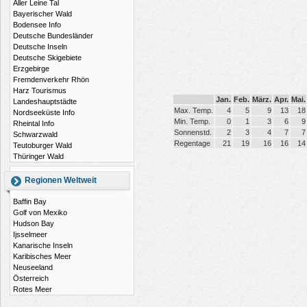
Aller Leine Tal
Bayerischer Wald
Bodensee Info
Deutsche Bundesländer
Deutsche Inseln
Deutsche Skigebiete
Erzgebirge
Fremdenverkehr Rhön
Harz Tourismus
Jan.
Feb.
März.
Apr.
Mai.
Landeshauptstädte
Max. Temp.
4
5
9
13
18
Nordseeküste Info
Min. Temp.
0
1
3
6
9
Rheintal Info
Sonnenstd.
2
3
4
7
7
Schwarzwald
Regentage
21
19
16
16
14
Teutoburger Wald
Thüringer Wald
Regionen Weltweit
Baffin Bay
Golf von Mexiko
Hudson Bay
Ijsselmeer
Kanarische Inseln
Karibisches Meer
Neuseeland
Österreich
Rotes Meer