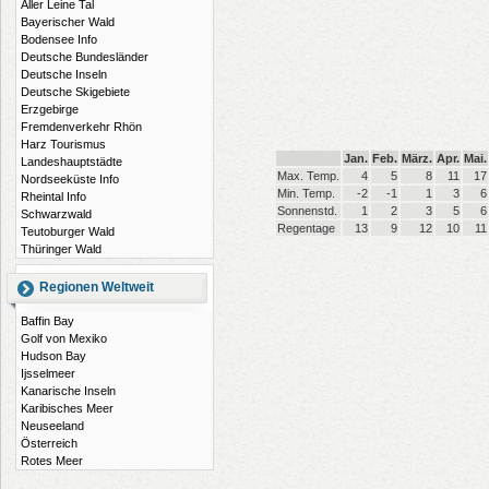
Aller Leine Tal
Bayerischer Wald
Bodensee Info
Deutsche Bundesländer
Deutsche Inseln
Deutsche Skigebiete
Erzgebirge
Fremdenverkehr Rhön
Harz Tourismus
Jan.
Feb.
März.
Apr.
Mai.
Landeshauptstädte
Max. Temp.
4
5
8
11
17
Nordseeküste Info
Min. Temp.
-2
-1
1
3
6
Rheintal Info
Sonnenstd.
1
2
3
5
6
Schwarzwald
Regentage
13
9
12
10
11
Teutoburger Wald
Thüringer Wald
Regionen Weltweit
Baffin Bay
Golf von Mexiko
Hudson Bay
Ijsselmeer
Kanarische Inseln
Karibisches Meer
Neuseeland
Österreich
Rotes Meer