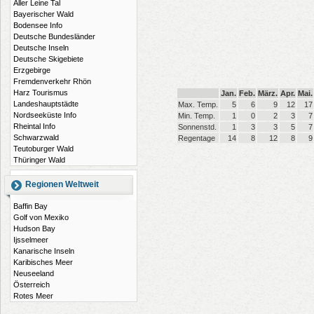
Aller Leine Tal
Bayerischer Wald
Bodensee Info
Deutsche Bundesländer
Deutsche Inseln
Deutsche Skigebiete
Erzgebirge
Fremdenverkehr Rhön
Harz Tourismus
Jan.
Feb.
März.
Apr.
Mai.
Landeshauptstädte
Max. Temp.
5
6
9
12
17
Nordseeküste Info
Min. Temp.
1
0
2
3
7
Rheintal Info
Sonnenstd.
1
3
3
5
7
Schwarzwald
Regentage
14
8
12
8
9
Teutoburger Wald
Thüringer Wald
Regionen Weltweit
Baffin Bay
Golf von Mexiko
Hudson Bay
Ijsselmeer
Kanarische Inseln
Karibisches Meer
Neuseeland
Österreich
Rotes Meer