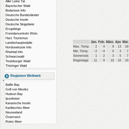
Aller Leine Tal
Bayerischer Wald
Bodensee Info
Deutsche Bundesländer
Deutsche Inseln
Deutsche Skigebiete
Erzgebirge
Fremdenverkehr Rhön
Harz Tourismus
Jan.
Feb.
März.
Apr.
Mai.
Landeshauptstädte
Max. Temp.
2
4
8
13
18
Nordseeküste Info
Min. Temp.
-2
-4
0
3
7
Rheintal Info
Sonnenstd.
1
2
3
5
7
Schwarzwald
Regentage
11
9
10
10
10
Teutoburger Wald
Thüringer Wald
Regionen Weltweit
Baffin Bay
Golf von Mexiko
Hudson Bay
Ijsselmeer
Kanarische Inseln
Karibisches Meer
Neuseeland
Österreich
Rotes Meer