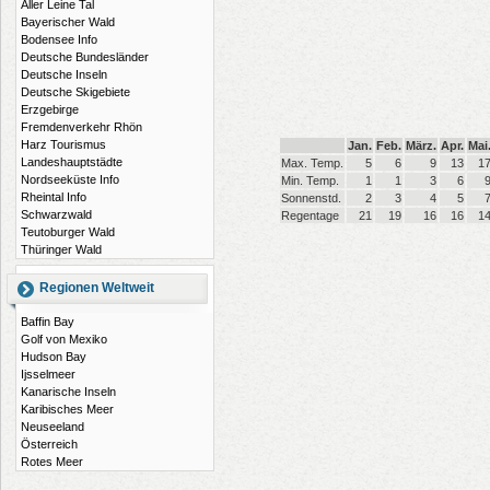
Aller Leine Tal
Bayerischer Wald
Bodensee Info
Deutsche Bundesländer
Deutsche Inseln
Deutsche Skigebiete
Erzgebirge
Fremdenverkehr Rhön
Harz Tourismus
Jan.
Feb.
März.
Apr.
Mai
Landeshauptstädte
Max. Temp.
5
6
9
13
1
Nordseeküste Info
Min. Temp.
1
1
3
6
Rheintal Info
Sonnenstd.
2
3
4
5
Schwarzwald
Regentage
21
19
16
16
1
Teutoburger Wald
Thüringer Wald
Regionen Weltweit
Baffin Bay
Golf von Mexiko
Hudson Bay
Ijsselmeer
Kanarische Inseln
Karibisches Meer
Neuseeland
Österreich
Rotes Meer