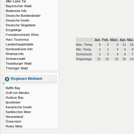
Aller Leine Tal
Bayerischer Wald
Bodensee Info
Deutsche Bundesländer
Deutsche Inseln
Deutsche Skigebiete
Erzgebirge
Fremdenverkehr Rhön
Harz Tourismus
Jan.
Feb.
März.
Apr.
Mai.
Landeshauptstädte
Max. Temp.
5
5
9
13
18
Nordseeküste Info
Min. Temp.
1
1
3
6
9
Rheintal Info
Sonnenstd.
2
3
4
6
7
Schwarzwald
Regentage
21
19
16
16
14
Teutoburger Wald
Thüringer Wald
Regionen Weltweit
Baffin Bay
Golf von Mexiko
Hudson Bay
Ijsselmeer
Kanarische Inseln
Karibisches Meer
Neuseeland
Österreich
Rotes Meer