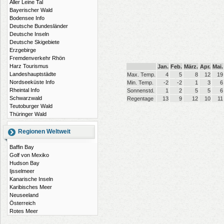
Aller Leine Tal
Bayerischer Wald
Bodensee Info
Deutsche Bundesländer
Deutsche Inseln
Deutsche Skigebiete
Erzgebirge
Fremdenverkehr Rhön
Harz Tourismus
Jan.
Feb.
März.
Apr.
Mai.
Landeshauptstädte
Max. Temp.
4
5
8
12
19
Nordseeküste Info
Min. Temp.
-2
-2
1
3
6
Rheintal Info
Sonnenstd.
1
2
5
5
6
Schwarzwald
Regentage
13
9
12
10
11
Teutoburger Wald
Thüringer Wald
Regionen Weltweit
Baffin Bay
Golf von Mexiko
Hudson Bay
Ijsselmeer
Kanarische Inseln
Karibisches Meer
Neuseeland
Österreich
Rotes Meer