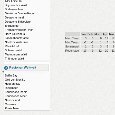
Aller Leine Tal
Bayerischer Wald
Bodensee Info
Deutsche Bundesländer
Deutsche Inseln
Deutsche Skigebiete
Erzgebirge
Fremdenverkehr Rhön
Harz Tourismus
Jan.
Feb.
März.
Apr.
Mai.
Landeshauptstädte
Max. Temp.
3
5
8
12
17
Nordseeküste Info
Min. Temp.
-2
-1
1
3
6
Rheintal Info
Sonnenstd.
1
2
3
5
6
Schwarzwald
Regentage
13
9
12
10
11
Teutoburger Wald
Thüringer Wald
Regionen Weltweit
Baffin Bay
Golf von Mexiko
Hudson Bay
Ijsselmeer
Kanarische Inseln
Karibisches Meer
Neuseeland
Österreich
Rotes Meer