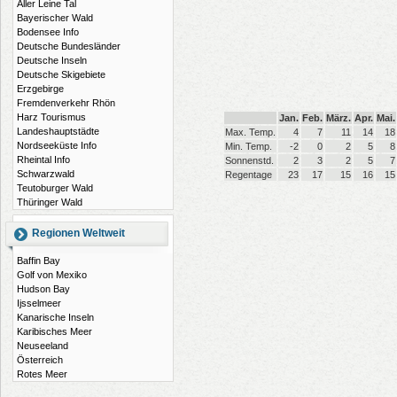
Aller Leine Tal
Bayerischer Wald
Bodensee Info
Deutsche Bundesländer
Deutsche Inseln
Deutsche Skigebiete
Erzgebirge
Fremdenverkehr Rhön
Harz Tourismus
Jan.
Feb.
März.
Apr.
Mai.
Landeshauptstädte
Max. Temp.
4
7
11
14
18
Nordseeküste Info
Min. Temp.
-2
0
2
5
8
Rheintal Info
Sonnenstd.
2
3
2
5
7
Schwarzwald
Regentage
23
17
15
16
15
Teutoburger Wald
Thüringer Wald
Regionen Weltweit
Baffin Bay
Golf von Mexiko
Hudson Bay
Ijsselmeer
Kanarische Inseln
Karibisches Meer
Neuseeland
Österreich
Rotes Meer