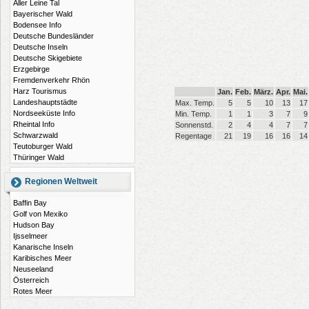
Aller Leine Tal
Bayerischer Wald
Bodensee Info
Deutsche Bundesländer
Deutsche Inseln
Deutsche Skigebiete
Erzgebirge
Fremdenverkehr Rhön
Harz Tourismus
Jan.
Feb.
März.
Apr.
Mai.
Landeshauptstädte
Max. Temp.
5
5
10
13
17
Nordseeküste Info
Min. Temp.
1
1
3
7
9
Rheintal Info
Sonnenstd.
2
4
4
7
7
Schwarzwald
Regentage
21
19
16
16
14
Teutoburger Wald
Thüringer Wald
Regionen Weltweit
Baffin Bay
Golf von Mexiko
Hudson Bay
Ijsselmeer
Kanarische Inseln
Karibisches Meer
Neuseeland
Österreich
Rotes Meer