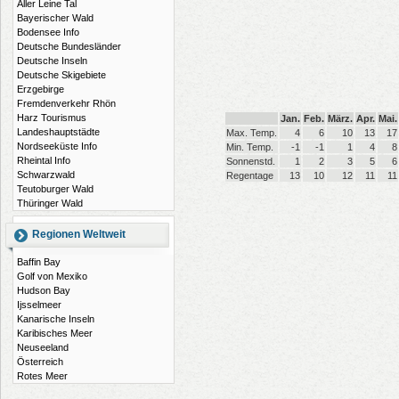
Aller Leine Tal
Bayerischer Wald
Bodensee Info
Deutsche Bundesländer
Deutsche Inseln
Deutsche Skigebiete
Erzgebirge
Fremdenverkehr Rhön
Harz Tourismus
Jan.
Feb.
März.
Apr.
Mai.
Landeshauptstädte
Max. Temp.
4
6
10
13
17
Nordseeküste Info
Min. Temp.
-1
-1
1
4
8
Rheintal Info
Sonnenstd.
1
2
3
5
6
Schwarzwald
Regentage
13
10
12
11
11
Teutoburger Wald
Thüringer Wald
Regionen Weltweit
Baffin Bay
Golf von Mexiko
Hudson Bay
Ijsselmeer
Kanarische Inseln
Karibisches Meer
Neuseeland
Österreich
Rotes Meer