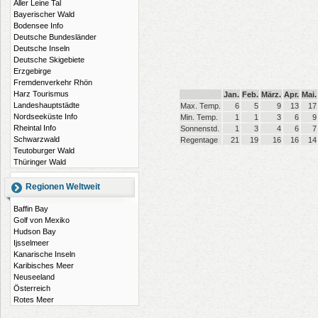
Aller Leine Tal
Bayerischer Wald
Bodensee Info
Deutsche Bundesländer
Deutsche Inseln
Deutsche Skigebiete
Erzgebirge
Fremdenverkehr Rhön
Harz Tourismus
Jan.
Feb.
März.
Apr.
Mai.
Landeshauptstädte
Max. Temp.
6
5
9
13
17
Nordseeküste Info
Min. Temp.
1
1
3
6
9
Rheintal Info
Sonnenstd.
1
3
4
6
7
Schwarzwald
Regentage
21
19
16
16
14
Teutoburger Wald
Thüringer Wald
Regionen Weltweit
Baffin Bay
Golf von Mexiko
Hudson Bay
Ijsselmeer
Kanarische Inseln
Karibisches Meer
Neuseeland
Österreich
Rotes Meer