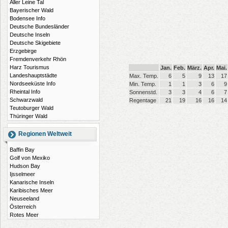
Aller Leine Tal
Bayerischer Wald
Bodensee Info
Deutsche Bundesländer
Deutsche Inseln
Deutsche Skigebiete
Erzgebirge
Fremdenverkehr Rhön
Harz Tourismus
Jan.
Feb.
März.
Apr.
Mai.
Landeshauptstädte
Max. Temp.
6
5
9
13
17
Nordseeküste Info
Min. Temp.
1
1
3
6
9
Rheintal Info
Sonnenstd.
3
3
4
6
7
Schwarzwald
Regentage
21
19
16
16
14
Teutoburger Wald
Thüringer Wald
Regionen Weltweit
Baffin Bay
Golf von Mexiko
Hudson Bay
Ijsselmeer
Kanarische Inseln
Karibisches Meer
Neuseeland
Österreich
Rotes Meer