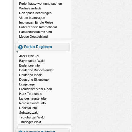
Ferienhaus/-wohnung suchen
Wellnessurlaub
Reisepass beantragen
Visum beantragen
Impfungen für die Reise
Führerschein International
Familienurlaub mit Kind
Messe Deutschland
Ferien-Regionen
Aller Leine Tal
Bayerischer Wald
Bodensee Info
Deutsche Bundesländer
Deutsche Inseln
Deutsche Skigebiete
Erzgebirge
Fremdenverkehr Rhön
Harz Tourismus
Landeshauptstädte
Nordseeküste Info
Rheintal Info
Schwarzwald
Teutoburger Wald
Thüringer Wald