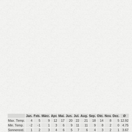
Jan.
Feb.
März.
Apr.
Mai.
Jun.
Jul.
Aug.
Sep.
Okt.
Nov.
Dez.
Ø
Max. Temp.
4
5
9
12
17
20
22
21
18
14
8
5
12.92
Min. Temp.
-2
-1
1
3
6
9
11
11
9
8
2
0
4.75
Sonnenstd.
1
2
3
4
6
5
7
6
4
3
2
1
3.67