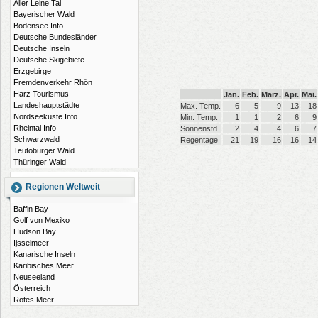
Aller Leine Tal
Bayerischer Wald
Bodensee Info
Deutsche Bundesländer
Deutsche Inseln
Deutsche Skigebiete
Erzgebirge
Fremdenverkehr Rhön
Harz Tourismus
Jan.
Feb.
März.
Apr.
Mai.
Landeshauptstädte
Max. Temp.
6
5
9
13
18
Nordseeküste Info
Min. Temp.
1
1
2
6
9
Rheintal Info
Sonnenstd.
2
4
4
6
7
Schwarzwald
Regentage
21
19
16
16
14
Teutoburger Wald
Thüringer Wald
Regionen Weltweit
Baffin Bay
Golf von Mexiko
Hudson Bay
Ijsselmeer
Kanarische Inseln
Karibisches Meer
Neuseeland
Österreich
Rotes Meer