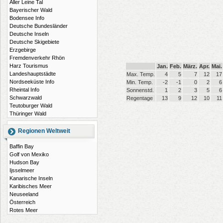
Aller Leine Tal
Bayerischer Wald
Bodensee Info
Deutsche Bundesländer
Deutsche Inseln
Deutsche Skigebiete
Erzgebirge
Fremdenverkehr Rhön
Harz Tourismus
Jan.
Feb.
März.
Apr.
Mai.
Landeshauptstädte
Max. Temp.
4
5
7
12
17
Nordseeküste Info
Min. Temp.
-2
-1
0
2
6
Rheintal Info
Sonnenstd.
1
2
3
5
6
Schwarzwald
Regentage
13
9
12
10
11
Teutoburger Wald
Thüringer Wald
Regionen Weltweit
Baffin Bay
Golf von Mexiko
Hudson Bay
Ijsselmeer
Kanarische Inseln
Karibisches Meer
Neuseeland
Österreich
Rotes Meer