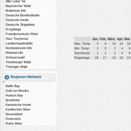
Aller Leine Tal
Bayerischer Wald
Bodensee Info
Deutsche Bundesländer
Deutsche Inseln
Deutsche Skigebiete
Erzgebirge
Fremdenverkehr Rhön
Harz Tourismus
Jan.
Feb.
März.
Apr.
Mai.
Landeshauptstädte
Max. Temp.
4
6
10
14
18
Nordseeküste Info
Min. Temp.
1
0
2
4
9
Rheintal Info
Sonnenstd.
1
2
2
4
5
Schwarzwald
Regentage
19
17
14
16
14
Teutoburger Wald
Thüringer Wald
Regionen Weltweit
Baffin Bay
Golf von Mexiko
Hudson Bay
Ijsselmeer
Kanarische Inseln
Karibisches Meer
Neuseeland
Österreich
Rotes Meer