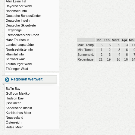
Aller Leine Tal
Bayerischer Wald
Bodensee Info
Deutsche Bundesländer
Deutsche Inseln
Deutsche Skigebiete
Erzgebirge
Fremdenverkehr Rhön
Harz Tourismus
Jan.
Feb.
März.
Apr.
Mai
Landeshauptstädte
Max. Temp.
5
5
9
13
1
Nordseeküste Info
Min. Temp.
1
2
3
6
Rheintal Info
Sonnenstd.
2
3
4
6
Schwarzwald
Regentage
21
19
16
16
1
Teutoburger Wald
Thüringer Wald
Regionen Weltweit
Baffin Bay
Golf von Mexiko
Hudson Bay
Ijsselmeer
Kanarische Inseln
Karibisches Meer
Neuseeland
Österreich
Rotes Meer