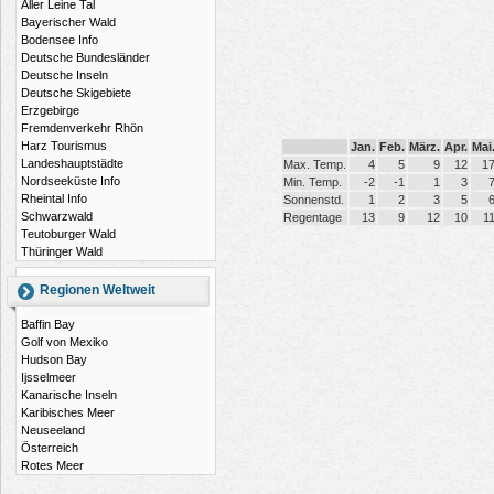
Aller Leine Tal
Bayerischer Wald
Bodensee Info
Deutsche Bundesländer
Deutsche Inseln
Deutsche Skigebiete
Erzgebirge
Fremdenverkehr Rhön
Harz Tourismus
Jan.
Feb.
März.
Apr.
Mai
Landeshauptstädte
Max. Temp.
4
5
9
12
1
Nordseeküste Info
Min. Temp.
-2
-1
1
3
Rheintal Info
Sonnenstd.
1
2
3
5
Schwarzwald
Regentage
13
9
12
10
1
Teutoburger Wald
Thüringer Wald
Regionen Weltweit
Baffin Bay
Golf von Mexiko
Hudson Bay
Ijsselmeer
Kanarische Inseln
Karibisches Meer
Neuseeland
Österreich
Rotes Meer