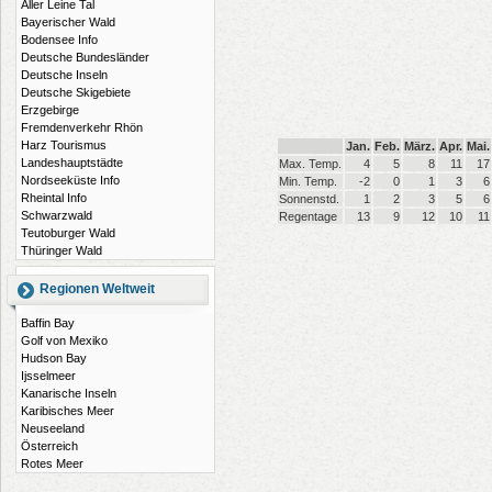
Aller Leine Tal
Bayerischer Wald
Bodensee Info
Deutsche Bundesländer
Deutsche Inseln
Deutsche Skigebiete
Erzgebirge
Fremdenverkehr Rhön
Harz Tourismus
Jan.
Feb.
März.
Apr.
Mai.
Landeshauptstädte
Max. Temp.
4
5
8
11
17
Nordseeküste Info
Min. Temp.
-2
0
1
3
6
Rheintal Info
Sonnenstd.
1
2
3
5
6
Schwarzwald
Regentage
13
9
12
10
11
Teutoburger Wald
Thüringer Wald
Regionen Weltweit
Baffin Bay
Golf von Mexiko
Hudson Bay
Ijsselmeer
Kanarische Inseln
Karibisches Meer
Neuseeland
Österreich
Rotes Meer