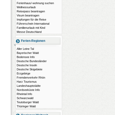
Ferienhaus/-wohnung suchen
Wellnessurlaub
Reisepass beantragen
Visum beantragen
Impfungen für die Reise
Führerschein International
Familienurlaub mit Kind
Messe Deutschland
Ferien-Regionen
Aller Leine Tal
Bayerischer Wald
Bodensee Info
Deutsche Bundesländer
Deutsche Inseln
Deutsche Skigebiete
Erzgebirge
Fremdenverkehr Rhön
Harz Tourismus
Landeshauptstädte
Nordseeküste Info
Rheintal Info
Schwarzwald
Teutoburger Wald
Thüringer Wald