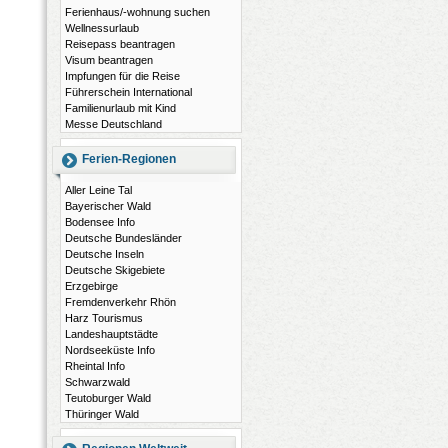
Ferienhaus/-wohnung suchen
Wellnessurlaub
Reisepass beantragen
Visum beantragen
Impfungen für die Reise
Führerschein International
Familienurlaub mit Kind
Messe Deutschland
Ferien-Regionen
Aller Leine Tal
Bayerischer Wald
Bodensee Info
Deutsche Bundesländer
Deutsche Inseln
Deutsche Skigebiete
Erzgebirge
Fremdenverkehr Rhön
Harz Tourismus
Landeshauptstädte
Nordseeküste Info
Rheintal Info
Schwarzwald
Teutoburger Wald
Thüringer Wald